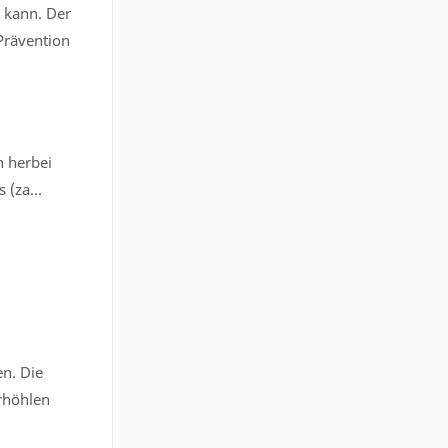
 kann. Der
Prävention
 herbei
 (za...
n. Die
rhöhlen