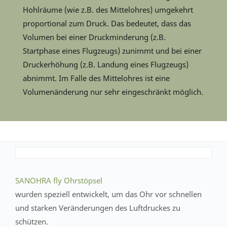
Hohlräume (wie z.B. des Mittelohres) umgekehrt
proportional zum Druck. Das bedeutet, dass das
Volumen bei einer Druckminderung (z.B.
Startphase eines Flugzeugs) zunimmt und bei einer
Druckerhöhung (z.B. Landung eines Flugzeugs)
abnimmt. Im Falle des Mittelohres ist eine
Volumenänderung nur sehr eingeschränkt möglich.
SANOHRA fly Ohrstöpsel
wurden speziell entwickelt, um das Ohr vor schnellen
und starken Veränderungen des Luftdruckes zu
schützen.